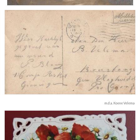
m.d.a. Koene Velema