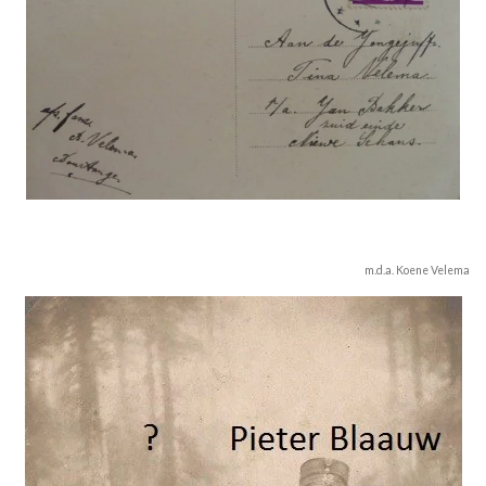
m.d.a. Koene Velema