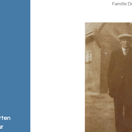
Familie D
rten
ur