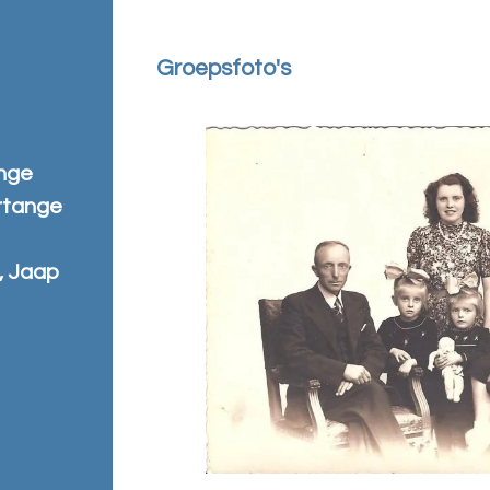
Groepsfoto's
ange
rtange
, Jaap