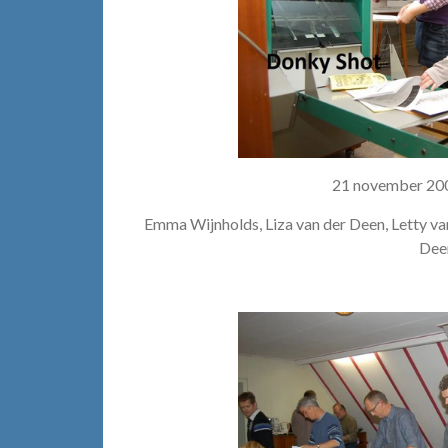
21 november 20
Emma Wijnholds, Liza van der Deen, Letty va
Dee