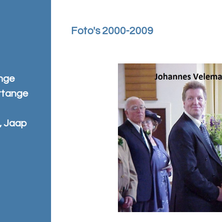
Foto's 2000-2009
ange
rtange
, Jaap