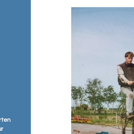
rten
ur