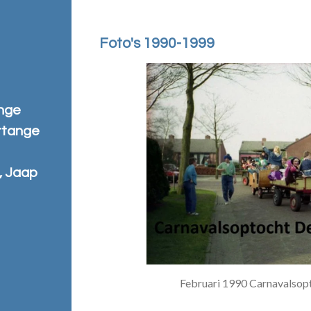
Foto's 1990-1999
ange
rtange
, Jaap
Februari 1990 Carnavalsop