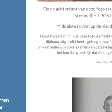
Op de achterkant van deze foto st
stempeltje T.PO
Middelste rij vlnr. op de vier
Hoogstwaarschijnlijk is deze foto gemaakt
diploma uitgereikt heeft gekregen van 'a
privaatonderwijs voor examens en betrekkin
het kan dus goed zijn dat dit bege
m.d.a. Miep C
rten
ur